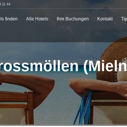
8 11 44
ls finden
Alle Hotels
Ihre Buchungen
Kontakt
Ti
rossmöllen (Mieln