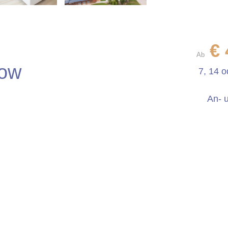
€
Ab
tow
7, 14 
An- 