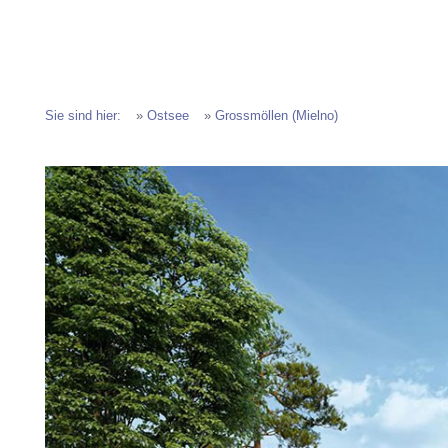
Sie sind hier:
»
Ostsee
»
Grossmöllen (Mielno)