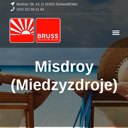
Berliner Str. 43, D-16303 Schwedt/Oder
(033 32) 58 11 44
Misdroy
(Miedzyzdroje)