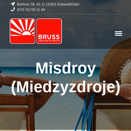
Berliner Str. 43, D-16303 Schwedt/Oder
(033 32) 58 11 44
Misdroy
(Miedzyzdroje)