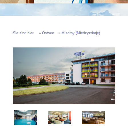
Sie sind hier:
»
Ostsee
»
Misdroy (Miedzyzdroje)