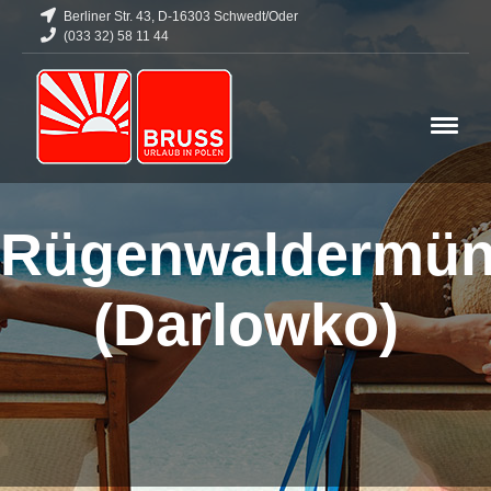
Berliner Str. 43, D-16303 Schwedt/Oder
(033 32) 58 11 44
Rügenwaldermü
(Darlowko)