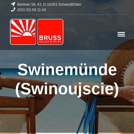
Berliner Str. 43, D-16303 Schwedt/Oder
(033 32) 58 11 44
Swinemünde
(Swinoujscie)