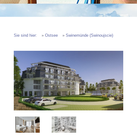
Sie sind hier:
»
Ostsee
»
Swinemünde (Swinoujscie)