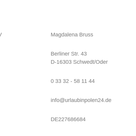
V
Magdalena Bruss
Berliner Str. 43
D-16303 Schwedt/Oder
0 33 32 - 58 11 44
info@urlaubinpolen24.de
DE227686684