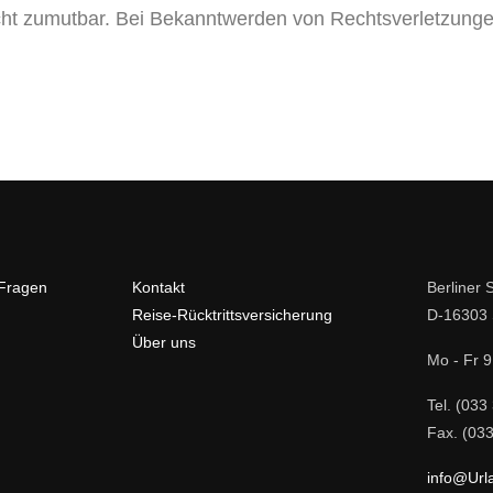
cht zumutbar. Bei Bekanntwerden von Rechtsverletzunge
 Fragen
Kontakt
Berliner S
Reise-Rücktrittsversicherung
D-16303 
Über uns
Mo - Fr 9
Tel. (033
Fax. (033
info@Url