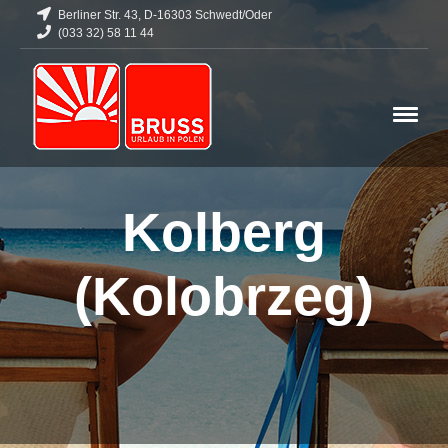
Berliner Str. 43, D-16303 Schwedt/Oder
(033 32) 58 11 44
Kolberg
(Kolobrzeg)