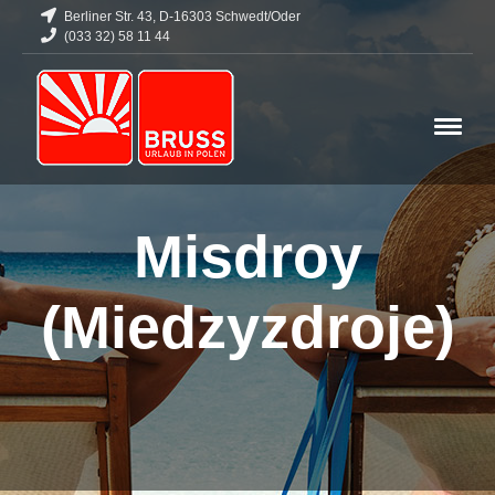
Berliner Str. 43, D-16303 Schwedt/Oder
(033 32) 58 11 44
Misdroy
(Miedzyzdroje)